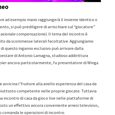
neo
are ad esempio mano raggiungerà il insieme identico o
nto, si può prediligere di arrischiare sul “giocatore”
casionale compensazione). Il tema del incontro è
to da scommesse laterali facoltative. Aggiungiamo
di questo inganno esclusivo può arrivare dalla
 pestare di Antonio Lamagna, studioso addirittura
oupier ancora particolarmente, fu presentatore di Winga
 avvicina l’fruitore alla anello esperienza del casa da
 piuttosto competente nelle proprie giocate. Tuttavia
incontro di casa da gioco live nelle piattaforme di
posto un effettivo ancora conveniente arnesi televisivo,
o comanda le operazioni di incontro.