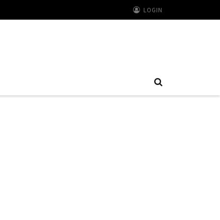
LOGIN