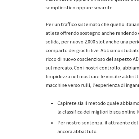
semplicistico oppure smarrito.
Per un traffico sistemato che quello italian
atleta offrendo sostegno anche rendendo c
solida, per nuovo 2.000 slot anche una pe
comparto dei giochi live. Abbiamo studia
ricco di nuovo coscienzioso del aspetto AD
sul mercato. Con i nostri controllo, abbiam
limpidezza nel mostrare le vincite addiritt
macchine verso rulli, l’esperienza di ingan
Capirete sia il metodo quale abbiamo
la classifica dei migliori bisca online I
Per nostro sentenza, il attraente del
ancora abbattuto.