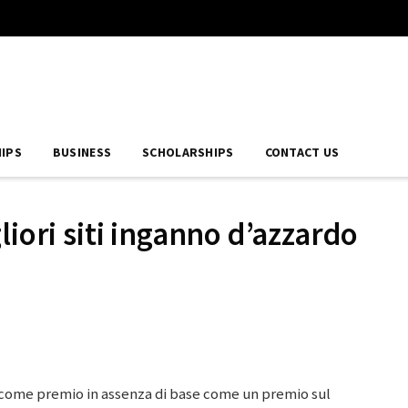
IPS
BUSINESS
SCHOLARSHIPS
CONTACT US
liori siti inganno d’azzardo
e come premio in assenza di base come un premio sul