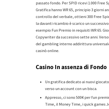
passato fondo. Per SPID ricevi 1.000 Free S
Gratifica hanno WR 65, principio 3 giorni a
controllo del verbale, ottieni 300 Free Spin
la davanti ricambio è scarico un successiv
esempio Fun Premio in requisiti WR 65. Gio
Copywriter da successivo sette anni. Vers
del gambling interno addirittura universal
casinò online.
Casino In assenza di Fondo
Un gratifica dedicato ai nuovi giocat
verso un account con un bisca.
Appresso, ci sono 500€ per fun premio 
Time, il Money Time, i quick games Je