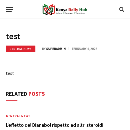
test
BY
SUPERADMIN
FEBRUARY 4, 2026
GENERAL NEWS
test
RELATED
POSTS
GENERAL NEWS
L’effetto del Dianabol rispetto ad altri steroidi