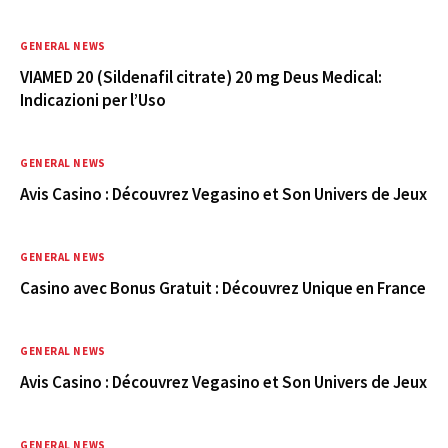
GENERAL NEWS
VIAMED 20 (Sildenafil citrate) 20 mg Deus Medical:
Indicazioni per l’Uso
GENERAL NEWS
Avis Casino : Découvrez Vegasino et Son Univers de Jeux
GENERAL NEWS
Casino avec Bonus Gratuit : Découvrez Unique en France
GENERAL NEWS
Avis Casino : Découvrez Vegasino et Son Univers de Jeux
GENERAL NEWS