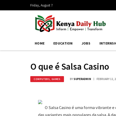
Friday, August 7
HOME
EDUCATION
JOBS
INTERNSH
O que é Salsa Casino
BY
SUPERADMIN
FEBRUARY 12, 
COMPUTERS, GAMES
O Salsa Casino é uma forma vibrante e
das variantes mais populares da salsa. A d